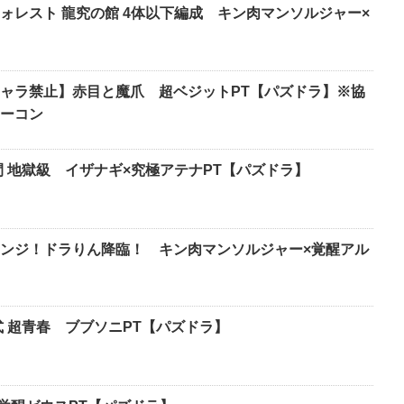
ォレスト 龍究の館 4体以下編成 キン肉マンソルジャー×
ラ禁止】赤目と魔爪 超ベジットPT【パズドラ】※協
ノーコン
間 地獄級 イザナギ×究極アテナPT【パズドラ】
ンジ！ドラりん降臨！ キン肉マンソルジャー×覚醒アル
式 超青春 ブブソニPT【パズドラ】