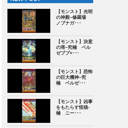
【モンスト】光明
の神殿−修羅場
ノブナガ･･･
【モンスト】決意
の塔−究極 ベル
ゼブブ×･･･
【モンスト】恐怖
の巨大機神−究
極 ベルゼ･･･
【モンスト】凶事
をもたらす怪猫-
極 ニー･･･