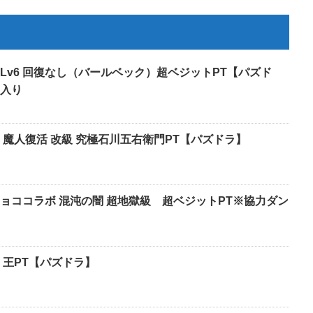
Lv6 回復なし（バールベック）超ベジットPT【パズド
入り
 魔人復活 改級 究極石川五右衛門PT【パズドラ】
チョココラボ 混沌の闇 超地獄級 超ベジットPT※協力ダン
 王PT【パズドラ】