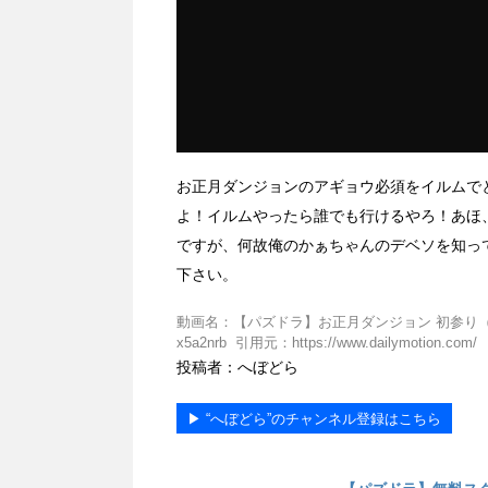
お正月ダンジョンのアギョウ必須をイルムで
よ！イルムやったら誰でも行けるやろ！あほ
ですが、何故俺のかぁちゃんのデベソを知っ
下さい。
動画名：【パズドラ】お正月ダンジョン 初参り（アギョウ必須
x5a2nrb 引用元：https://www.dailymotion.com/
投稿者：へぼどら
▶︎ “へぼどら”のチャンネル登録はこちら