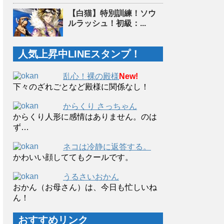
【白猫】特別訓練！ソウ
ルラッシュ！初級：...
人気上昇中LINEスタンプ！
乱心！裸の殿様
New!
下々のざれごとなど殿様に関係なし！
からくり さっちゃん
からくり人形に感情はありません。のは
ず…
ネコは冷静に返答する。
かわいい顔しててもクールです。
うるさいおかん
おかん（お母さん）は、今日も忙しいね
ん！
おすすめリンク