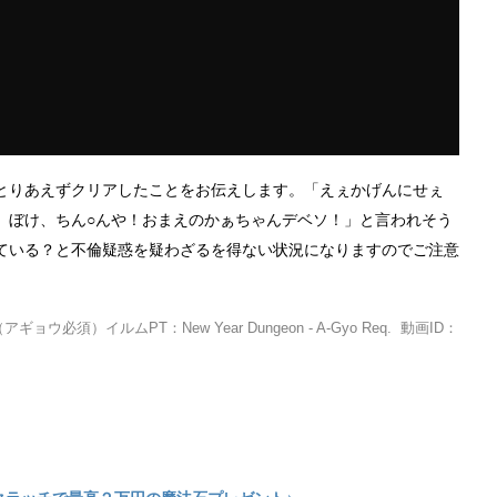
とりあえずクリアしたことをお伝えします。「えぇかげんにせぇ
、ぼけ、ちん○んや！おまえのかぁちゃんデベソ！」と言われそう
ている？と不倫疑惑を疑わざるを得ない状況になりますのでご注意
）イルムPT：New Year Dungeon - A-Gyo Req. 動画ID：