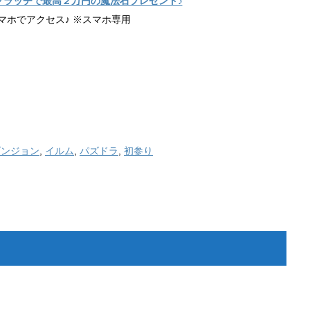
クラッチで最高２万円の魔法石プレゼント♪
マホでアクセス♪ ※スマホ専用
ダンジョン
,
イルム
,
パズドラ
,
初参り