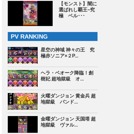
【モンスト】闇に
選ばれし覇王−究
極 ベル･･･
PV RANKING
星空の神域 神々の王 究
極赤ソニア×２P...
ヘラ・ベオーク降臨！創
樹妃 超地獄級 オ...
火曜ダンジョン 黄金兵 超
地獄級 パンド...
金曜ダンジョン 天国塔 超
地獄級 ヴァル...